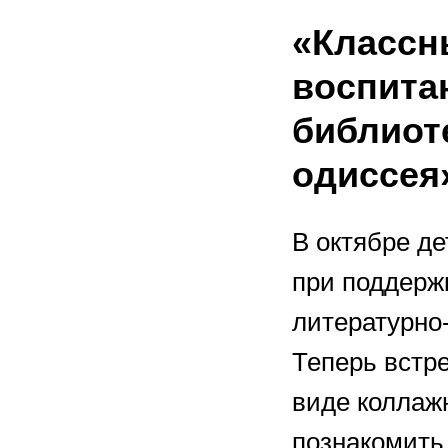
«Классн
воспита
библиот
одиссея
В октябре д
при поддерж
литературно-
Теперь встр
виде коллаж
познакомить 