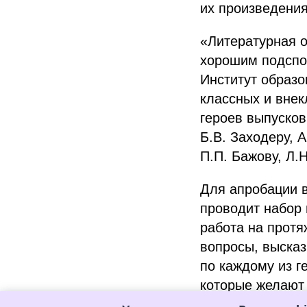
их произведения
«Литературная о
хорошим подспор
Институт образ
классных и внек
героев выпусков
Б.В. Заходеру, А
П.П. Бажову, Л.
Для апробации в
проводит набор 
работа на протя
вопросы, высказ
по каждому из г
которые желают 
2023 года