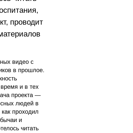
воспитания,
кт, проводит
 материалов
жных видео с
иков в прошлое.
жность
 время и в тех
дача проекта —
есных людей в
, как проходил
обычаи и
отелось читать