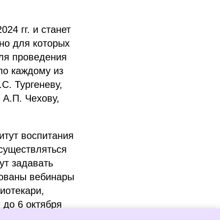
24 гг. и станет
но для которых
ля проведения
по каждому из
С. Тургеневу,
 А.П. Чехову,
итут воспитания
осуществляться
ут задавать
рованы вебинары
иотекари,
у
до 6 октября