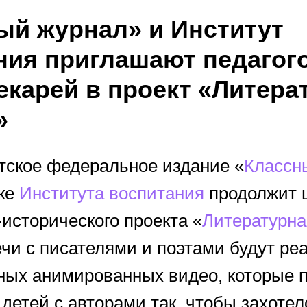
ый журнал» и Институт
ния приглашают педагог
екарей в проект «Литера
»
етское федеральное издание «
Классн
ке
Института воспитания
продолжит 
исторического проекта «
Литературна
ечи с писателями и поэтами будут ре
ных анимированных видео, которые 
детей с авторами так, чтобы захотел