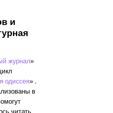
ов и
турная
ый журнал
»
цикл
я одиссея
» .
ализованы в
помогут
ось читать